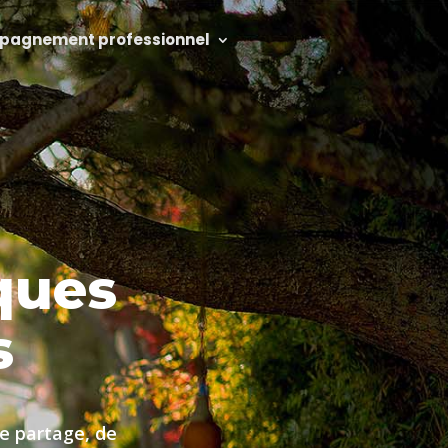
agnement professionnel
ques
s
e partage, de