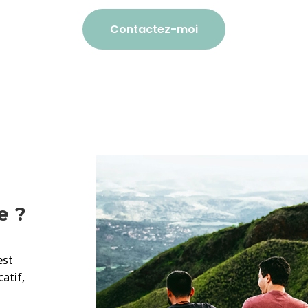
Contactez-moi
e ?
est
catif,