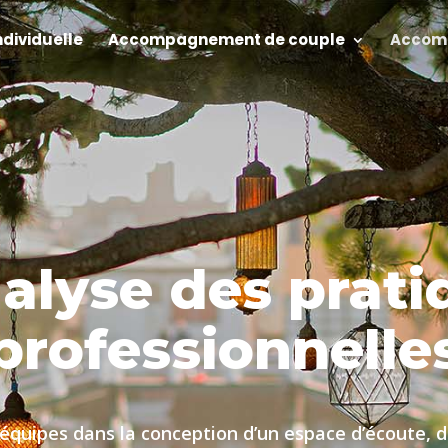
ndividuelle
Accompagnement de couple
Accomp
nalyse des prati
professionnelle
équipes dans la conception d’un espace d’écoute, d