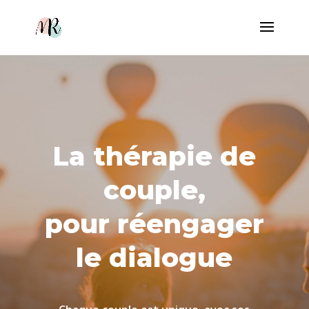
La thérapie de
couple,
pour réengager
le dialogue